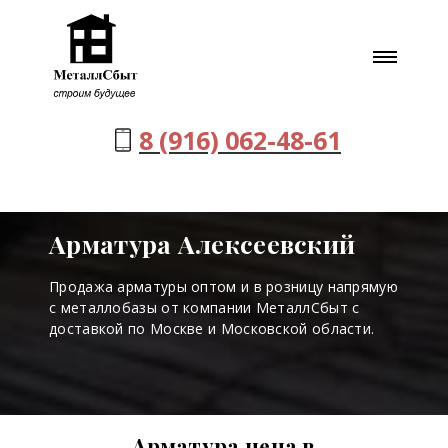
8 (916) 062-48-61
Арматура Алексеевский
Продажа арматуры оптом и в розницу напрямую
с металлобазы от компании МеталлСбыт с
доставкой по Москве и Московской области.
Арматура цена в