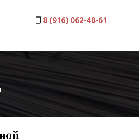
8 (916) 062-48-61
и
рной