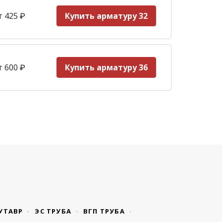
т 425
₽
Купить арматуру 32
т 600
₽
Купить арматуру 36
УТАВР
ЭС ТРУБА
ВГП ТРУБА