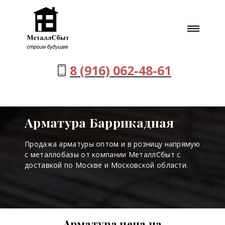
8 (916) 062-48-61
Арматура Баррикадная
Продажа арматуры оптом и в розницу напрямую
с металлобазы от компании МеталлСбыт с
доставкой по Москве и Московской области.
Арматура цена на