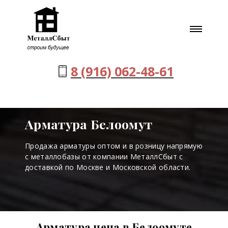
8 (916) 062-48-61
Арматура Белоомут
Продажа арматуры оптом и в розницу напрямую
с металлобазы от компании МеталлСбыт с
доставкой по Москве и Московской области.
Арматура цена в Белоомуте