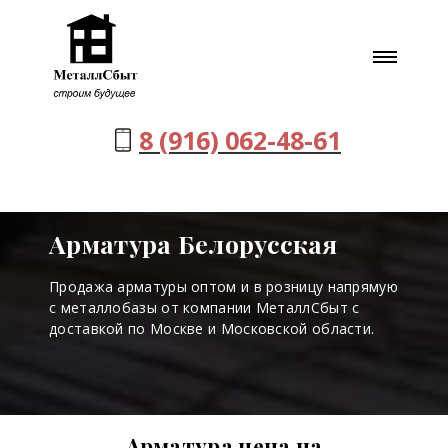
8 (916) 062-48-61
Арматура Белорусская
Продажа арматуры оптом и в розницу напрямую
с металлобазы от компании МеталлСбыт с
доставкой по Москве и Московской области.
Арматура цена на