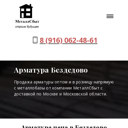
8 (916) 062-48-61
Арматура Бездедово
Продажа арматуры оптом и в розницу напрямую
с металлобазы от компании МеталлСбыт с
доставкой по Москве и Московской области.
Арматура цена в Бездедово