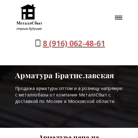
8 (916) 062-48-61
Арматура Братиславская
Продажа арматуры оптом и в розницу напрямую
с металлобазы от компании МеталлСбыт с
доставкой по Москве и Московской области.
Арматура цена на