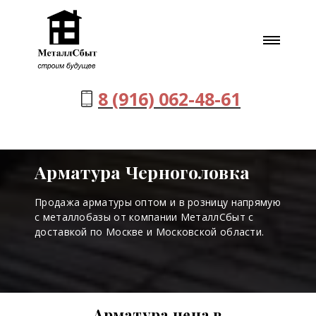
8 (916) 062-48-61
Арматура Черноголовка
Продажа арматуры оптом и в розницу напрямую
с металлобазы от компании МеталлСбыт с
доставкой по Москве и Московской области.
Арматура цена в