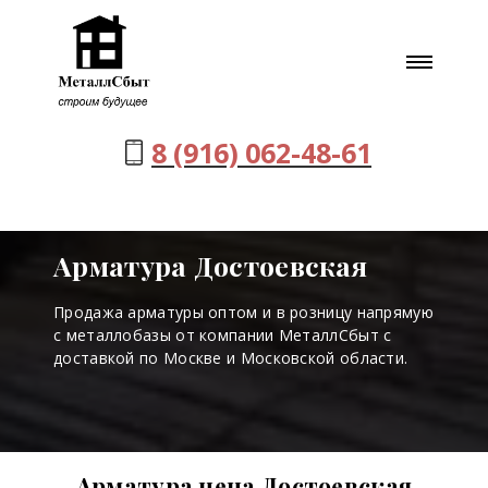
8 (916) 062-48-61
Арматура Достоевская
Продажа арматуры оптом и в розницу напрямую
с металлобазы от компании МеталлСбыт с
доставкой по Москве и Московской области.
Арматура цена Достоевская