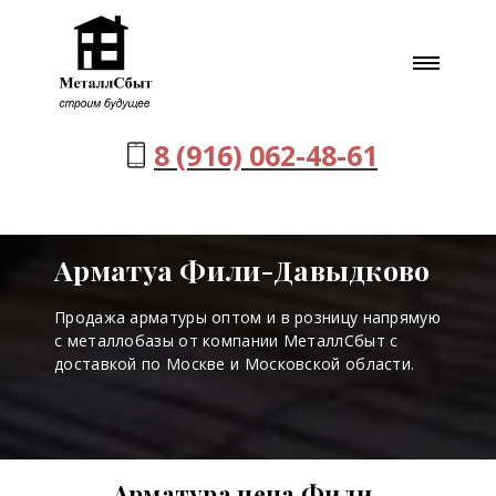
8 (916) 062-48-61
Арматуа Фили-Давыдково
Продажа арматуры оптом и в розницу напрямую
с металлобазы от компании МеталлСбыт с
доставкой по Москве и Московской области.
Арматура цена Фили-