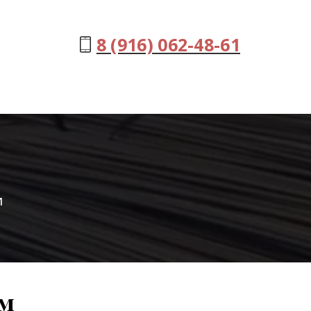
8 (916) 062-48-61
и
им