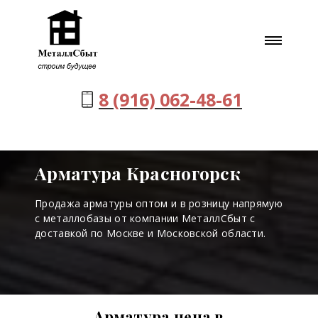
8 (916) 062-48-61
Арматура Красногорск
Продажа арматуры оптом и в розницу напрямую
с металлобазы от компании МеталлСбыт с
доставкой по Москве и Московской области.
Арматура цена в