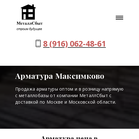
8 (916) 062-48-61
Арматура Максимково
Продажа арматуры оптом и в розницу напрямую
с металлобазы от компании МеталлСбыт с
доставкой по Москве и Московской области.
Арматура цена в