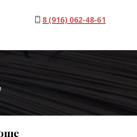
8 (916) 062-48-61
и
Роще