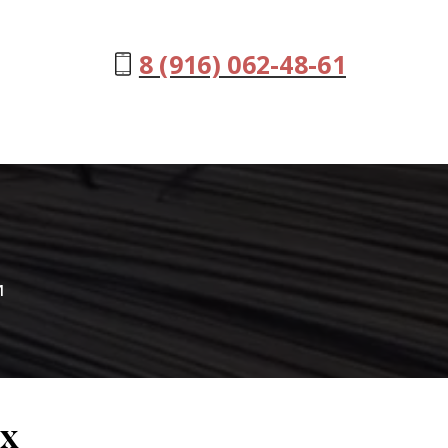
8 (916) 062-48-61
и
х