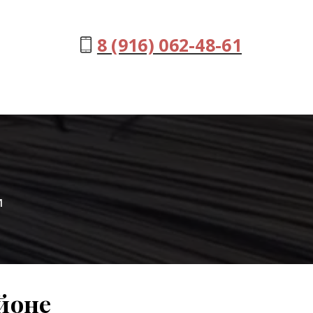
8 (916) 062-48-61
и
йоне