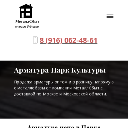
8 (916) 062-48-61
Арматура Парк Культуры
Продажа арматуры оптом и в розницу напрямую
с металлобазы от компании МеталлСбыт с
доставкой по Москве и Московской области.
Арматура цена в Парке