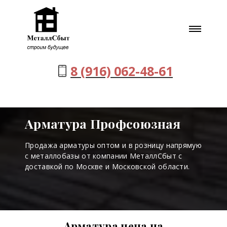
8 (916) 062-48-61
Арматура Профсоюзная
Продажа арматуры оптом и в розницу напрямую
с металлобазы от компании МеталлСбыт с
доставкой по Москве и Московской области.
Арматура цена на