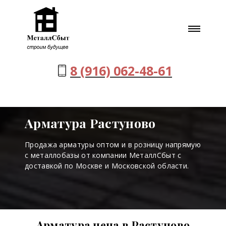
8 (916) 062-48-61
Арматура Растуново
Продажа арматуры оптом и в розницу напрямую
с металлобазы от компании МеталлСбыт с
доставкой по Москве и Московской области.
Арматура цена в Растуново