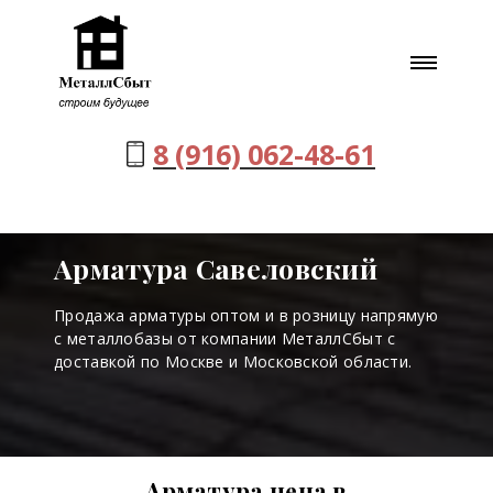
8 (916) 062-48-61
Арматура Савеловский
Продажа арматуры оптом и в розницу напрямую
с металлобазы от компании МеталлСбыт с
доставкой по Москве и Московской области.
Арматура цена в