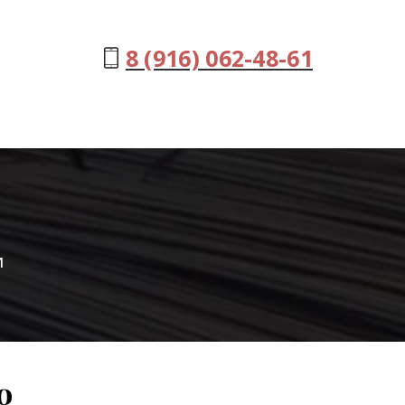
8 (916) 062-48-61
и
о