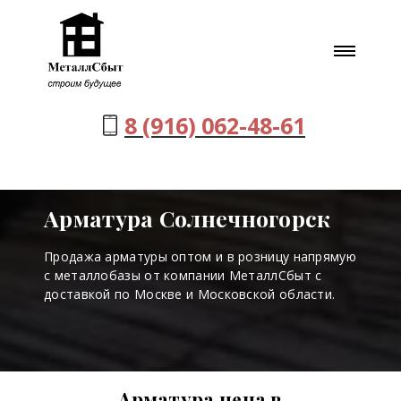
8 (916) 062-48-61
Арматура Солнечногорск
Продажа арматуры оптом и в розницу напрямую
с металлобазы от компании МеталлСбыт с
доставкой по Москве и Московской области.
Арматура цена в