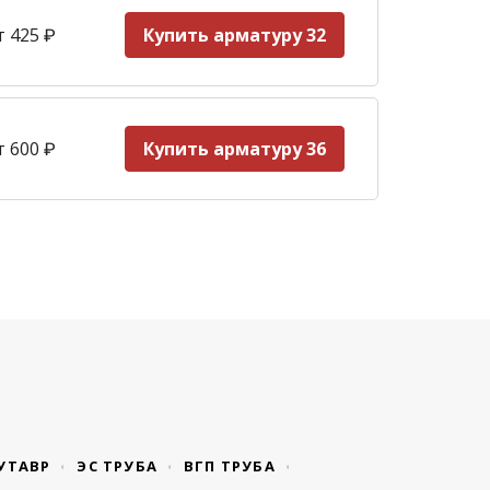
т 425
₽
Купить арматуру 32
т 600
₽
Купить арматуру 36
УТАВР
ЭС ТРУБА
ВГП ТРУБА