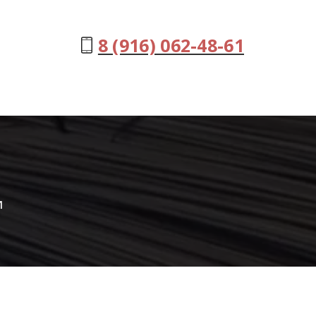
8 (916) 062-48-61
и