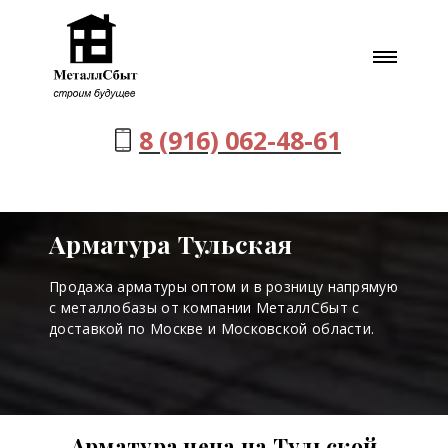
8 (916) 062-48-61
Арматура Тульская
Продажа арматуры оптом и в розницу напрямую
с металлобазы от компании МеталлСбыт с
доставкой по Москве и Московской области.
Арматура цена на Тульской