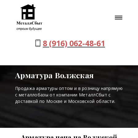
8 (916) 062-48-61
Арматура Волжская
Продажа арматуры оптом и в розницу напрямую
с металлобазы от компании МеталлСбыт с
доставкой по Москве и Московской области.
Арматура цена на Волжской