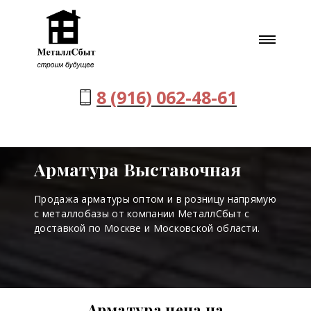
8 (916) 062-48-61
Арматура Выставочная
Продажа арматуры оптом и в розницу напрямую
с металлобазы от компании МеталлСбыт с
доставкой по Москве и Московской области.
Арматура цена на