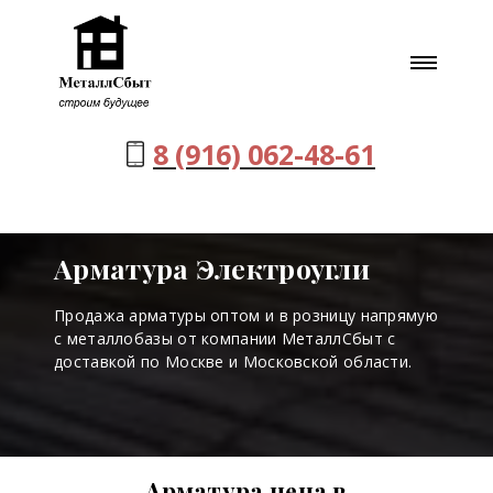
8 (916) 062-48-61
Арматура Электроугли
Продажа арматуры оптом и в розницу напрямую
с металлобазы от компании МеталлСбыт с
доставкой по Москве и Московской области.
Арматура цена в