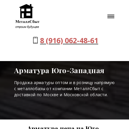
8 (916) 062-48-61
Арматура Юго-Западная
Продажа арматуры оптом и в розницу напрямую
с металлобазы от компании МеталлСбыт с
доставкой по Москве и Московской области.
Арматура цена на Юго-