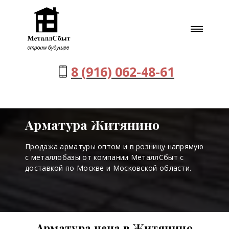
8 (916) 062-48-61
Арматура Житянино
Продажа арматуры оптом и в розницу напрямую
с металлобазы от компании МеталлСбыт с
доставкой по Москве и Московской области.
Арматура цена в Житянино