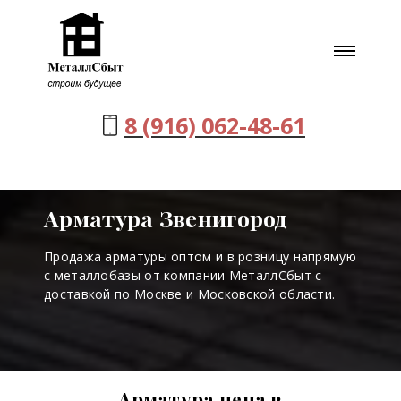
8 (916) 062-48-61
Арматура Звенигород
Продажа арматуры оптом и в розницу напрямую
с металлобазы от компании МеталлСбыт с
доставкой по Москве и Московской области.
Арматура цена в