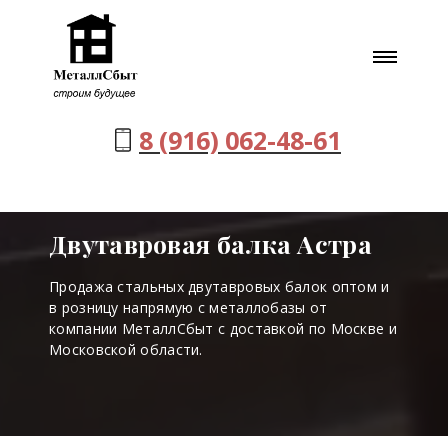
8 (916) 062-48-61
Двутавровая балка Астра
Продажа стальных двутавровых балок оптом и
в розницу напрямую с металлобазы от
компании МеталлСбыт с доставкой по Москве и
Московской области.