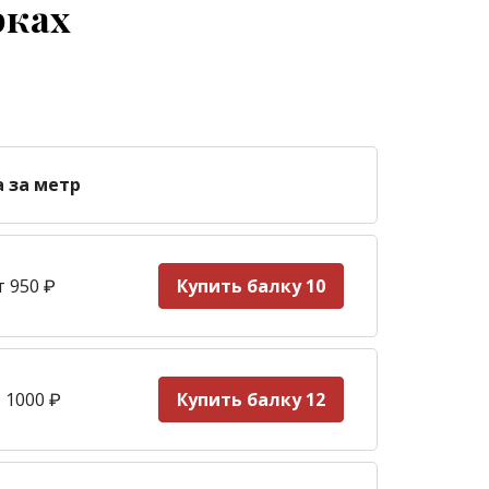
рках
а за метр
т 950
₽
Купить балку 10
 1000
₽
Купить балку 12