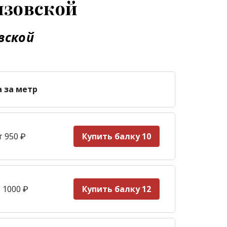
изовской
вской
а за метр
т 950
₽
Купить балку 10
 1000
₽
Купить балку 12