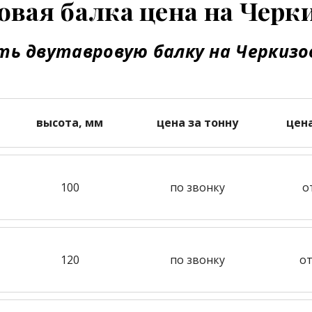
овая балка цена на Черк
ть двутавровую балку на Черкизо
высота, мм
цена за тонну
цен
100
по звонку
о
120
по звонку
от