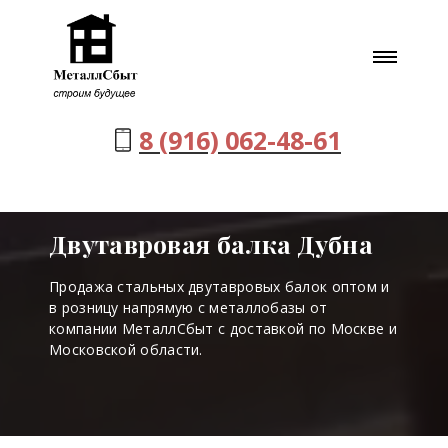
8 (916) 062-48-61
Двутавровая балка Дубна
Продажа стальных двутавровых балок оптом и
в розницу напрямую с металлобазы от
компании МеталлСбыт с доставкой по Москве и
Московской области.