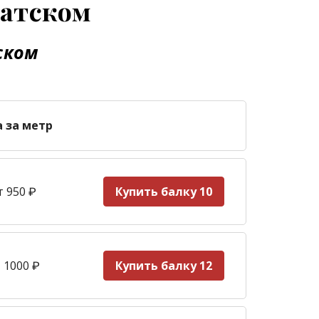
латском
ском
а за метр
т 950
₽
Купить балку 10
 1000
₽
Купить балку 12