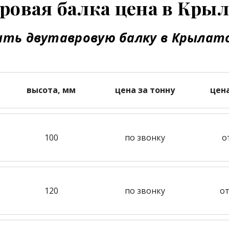
ровая балка цена в Кры
ить двутавровую балку в Крылат
высота, мм
цена за тонну
цен
100
по звонку
о
120
по звонку
от