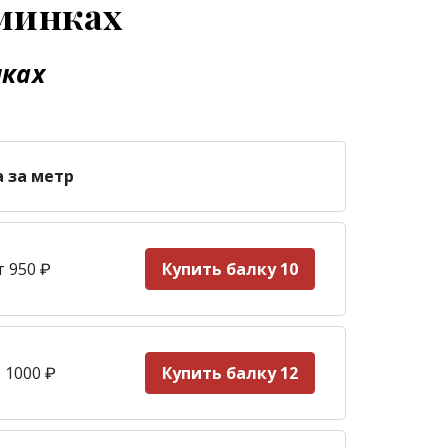
ьминках
нках
а за метр
т 950
₽
Купить балку 10
 1000
₽
Купить балку 12