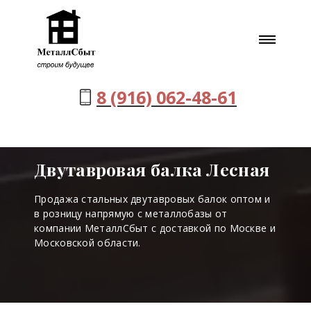
8 (916) 062-48-61
Двутавровая балка Лесная
Продажа стальных двутавровых балок оптом и
в розницу напрямую с металлобазы от
компании МеталлСбыт с доставкой по Москве и
Московской области.