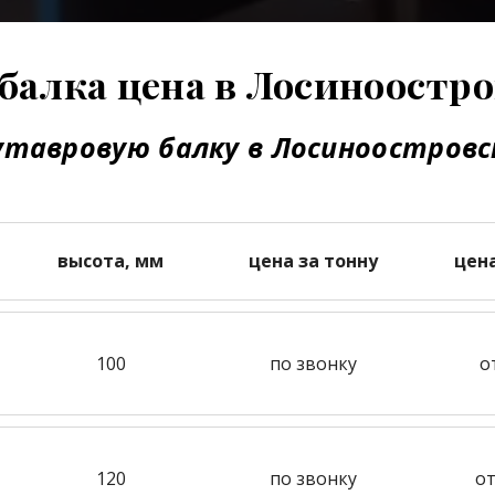
балка цена в Лосиноостр
утавровую балку в Лосиноостровс
высота, мм
цена за тонну
цен
100
по звонку
о
120
по звонку
от