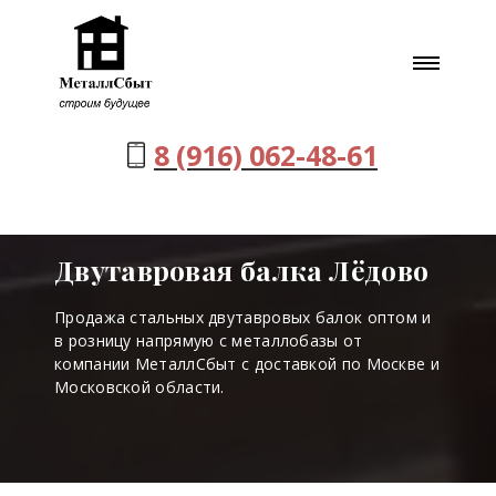
8 (916) 062-48-61
Двутавровая балка Лёдово
Продажа стальных двутавровых балок оптом и
в розницу напрямую с металлобазы от
компании МеталлСбыт с доставкой по Москве и
Московской области.