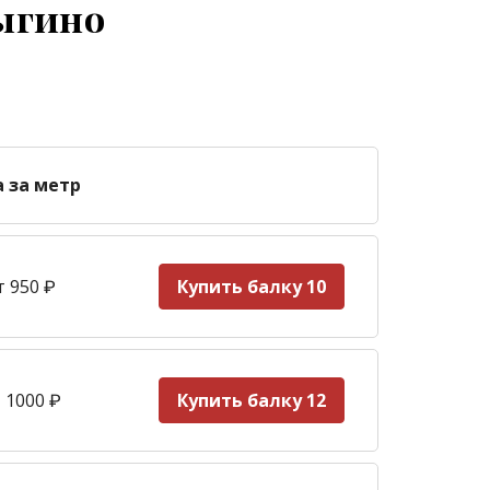
ыгино
а за метр
т 950
₽
Купить балку 10
 1000
₽
Купить балку 12