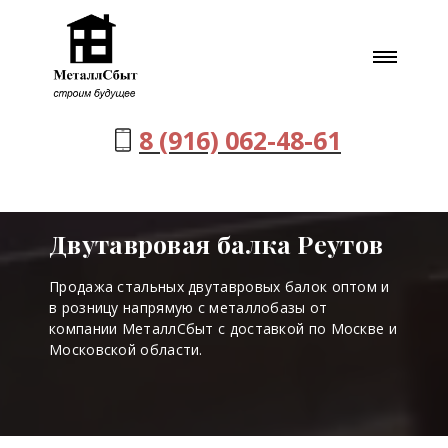
8 (916) 062-48-61
Двутавровая балка Реутов
Продажа стальных двутавровых балок оптом и
в розницу напрямую с металлобазы от
компании МеталлСбыт с доставкой по Москве и
Московской области.