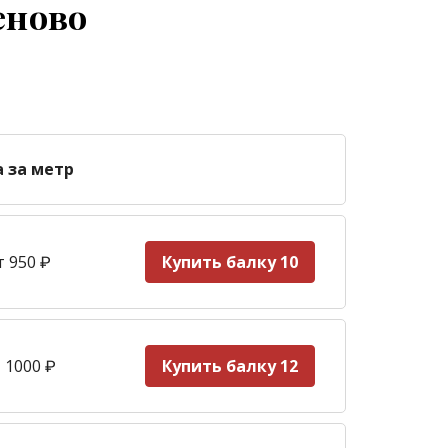
еново
а за метр
т 950
₽
Купить балку 10
 1000
₽
Купить балку 12