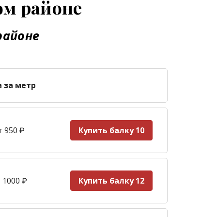
ом районе
районе
а за метр
т 950
₽
Купить балку 10
 1000
₽
Купить балку 12