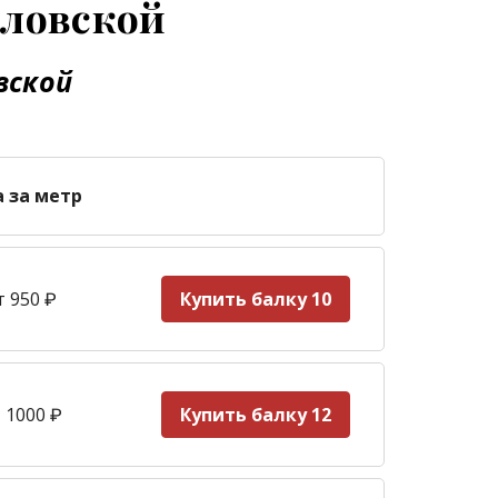
оловской
вской
а за метр
т 950
₽
Купить балку 10
 1000
₽
Купить балку 12