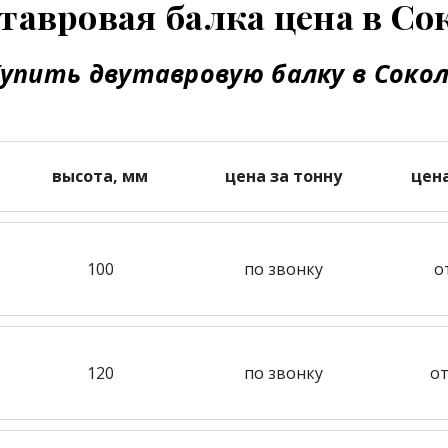
тавровая балка цена в Со
упить двутавровую балку в Соко
высота, мм
цена за тонну
цен
100
по звонку
о
120
по звонку
от