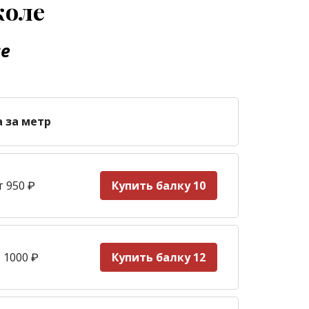
коле
ле
а за метр
т 950
₽
Купить балку 10
 1000
₽
Купить балку 12