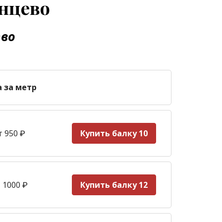
лнцево
ево
а за метр
т 950
₽
Купить балку 10
 1000
₽
Купить балку 12