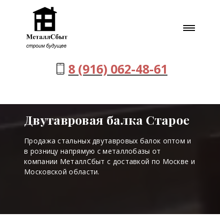
8 (916) 062-48-61
Двутавровая балка Старое
Продажа стальных двутавровых балок оптом и
в розницу напрямую с металлобазы от
компании МеталлСбыт с доставкой по Москве и
Московской области.