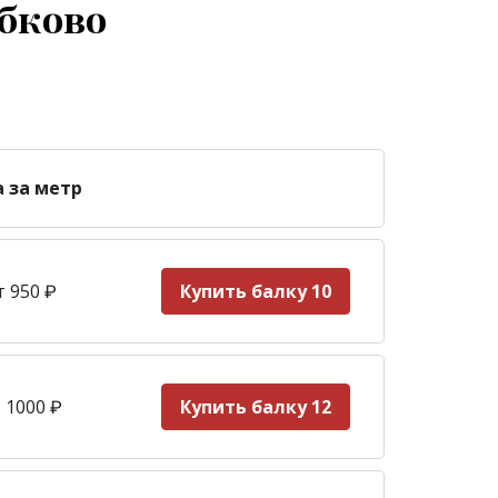
ебково
а за метр
т 950
₽
Купить балку 10
 1000
₽
Купить балку 12