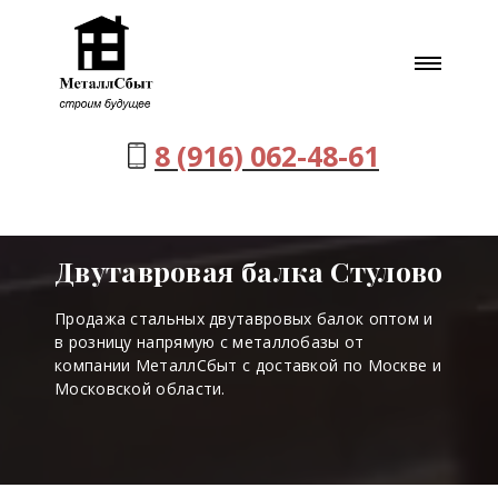
8 (916) 062-48-61
Двутавровая балка Стулово
Продажа стальных двутавровых балок оптом и
в розницу напрямую с металлобазы от
компании МеталлСбыт с доставкой по Москве и
Московской области.