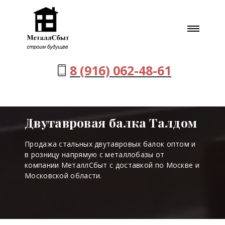
8 (916) 062-48-61
Двутавровая балка Талдом
Продажа стальных двутавровых балок оптом и
в розницу напрямую с металлобазы от
компании МеталлСбыт с доставкой по Москве и
Московской области.